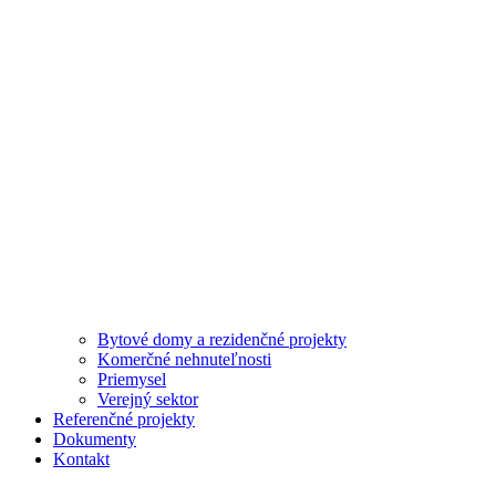
Bytové domy a rezidenčné projekty
Komerčné nehnuteľnosti
Priemysel
Verejný sektor
Referenčné projekty
Dokumenty
Kontakt