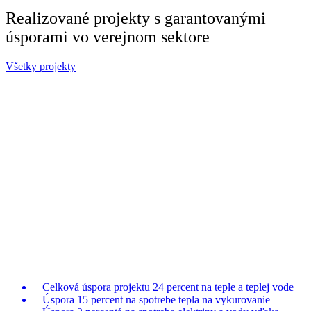
Realizované projekty s garantovanými
úsporami vo verejnom sektore
Všetky projekty
Nemocnice
Modernizácia výmenníkovej stanice
a riadenia tepla v nemocnici Sv.
Lukáša Galanta
V areáli nemocnice v Galante sme realizovali projekt
garantovanej energetickej služby zameraný na rekonštrukciu
a modernizáciu tepelného hospodárstva.
Celková úspora projektu 24 percent na teple a teplej vode
Úspora 15 percent na spotrebe tepla na vykurovanie