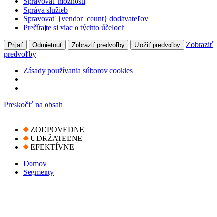
Spravovať možnosti
Správa služieb
Spravovať {vendor_count} dodávateľov
Prečítajte si viac o týchto účeloch
Zobraziť
Prijať
Odmietnuť
Zobraziť predvoľby
Uložiť predvoľby
predvoľby
Zásady používania súborov cookies
Preskočiť na obsah
ZODPOVEDNE
UDRŽATEĽNE
EFEKTÍVNE
Domov
Segmenty