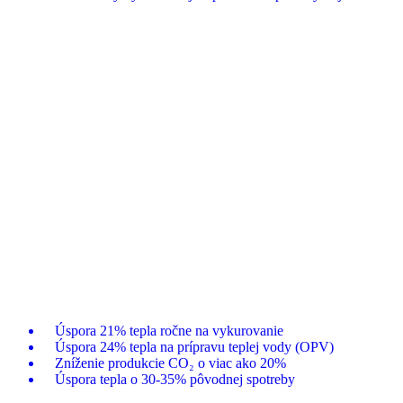
Zjistit více
Obce
Energetická modernizácia obce
Trhová Hradská
Modernizácia kotolní v škole a na obecnom úrade doplnená
výmenou verejného osvetlenia pre úspornejšiu a lepšie
riadenú prevádzku.
Úspora 21% tepla ročne na vykurovanie
Úspora 24% tepla na prípravu teplej vody (OPV)
Zníženie produkcie CO₂ o viac ako 20%
Úspora tepla o 30-35% pôvodnej spotreby