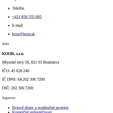
Telefón
+421 850 555 005
E-mail
koor@koor.sk
Sídlo
KOOR, s.r.o.
Mlynské nivy 56, 821 05
Bratislava
IČO: 45 628 246
IČ DPH: SK202 306 7200
DIČ: 202 306 7200
Segmenty
Bytové domy a rezidenčné projekty
Komerčné nehnuteľnosti