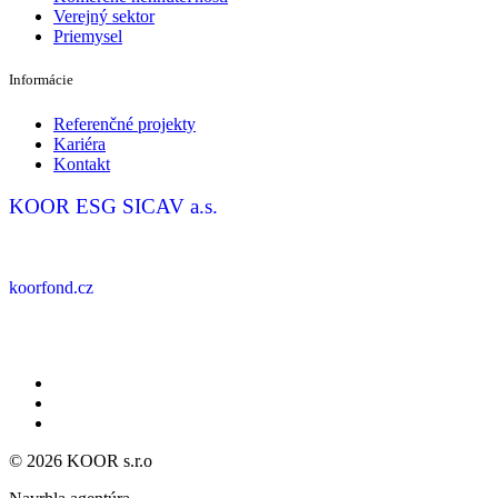
Verejný sektor
Priemysel
Informácie
Referenčné projekty
Kariéra
Kontakt
KOOR ESG SICAV a.s.
koorfond.cz
Zásady ochrany osobných údajov
Nahlásiť korupciu
Všeobecné obchodné podmienky
© 2026 KOOR s.r.o