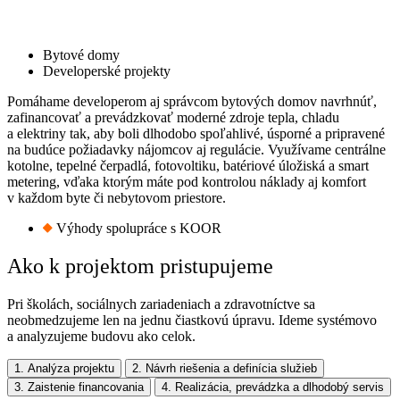
Bytové domy
Developerské projekty
Pomáhame developerom aj správcom bytových domov navrhnúť,
zafinancovať a prevádzkovať moderné zdroje tepla, chladu
a elektriny tak, aby boli dlhodobo spoľahlivé, úsporné a pripravené
na budúce požiadavky nájomcov aj regulácie. Využívame centrálne
kotolne, tepelné čerpadlá, fotovoltiku, batériové úložiská a smart
metering, vďaka ktorým máte pod kontrolou náklady aj komfort
v každom byte či nebytovom priestore.
Výhody spolupráce s KOOR
Ako k projektom pristupujeme
Pri školách, sociálnych zariadeniach a zdravotníctve sa
neobmedzujeme len na jednu čiastkovú úpravu. Ideme systémovo
a analyzujeme budovu ako celok.
1. Analýza projektu
2. Návrh riešenia a definícia služieb
3. Zaistenie financovania
4. Realizácia, prevádzka a dlhodobý servis