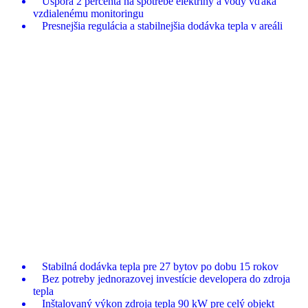
Úspora 2 percentá na spotrebe elektriny a vody vďaka
vzdialenému monitoringu
Presnejšia regulácia a stabilnejšia dodávka tepla v areáli
Zjistit více
Města
Energetický contracting pre bytový
dom Trnkova v Brne
Pre rezidenčný projekt BD Trnkova v Brne zaisťujeme
dodávku tepla formou energetického contractingu
Stabilná dodávka tepla pre 27 bytov po dobu 15 rokov
Bez potreby jednorazovej investície developera do zdroja
tepla
Inštalovaný výkon zdroja tepla 90 kW pre celý objekt