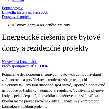
Poptat projekt
LinkedIn
Instagram
Facebook
Dopytovať projekt
Bytové domy a rezidenčné projekty
Energetické
riešenia
pre
bytové
domy
a rezidenčné
projekty
Nezáväzná konzultácia
Prečo spolupracovať s KOOR
Pomáhame
developerom
aj
správcom
bytových
domov
navrhnúť,
zafinancovať
a prevádzkovať
moderné
zdroje
tepla,
chladu
a elektriny
tak,
aby
boli
dlhodobo
spoľahlivé,
úsporné
a pripravené
na budúce
požiadavky
nájomcov
aj
regulácie.
Využívame
plynové
kotly,
tepelné
čerpadlá,
fotovoltiku
a batériové
úložiská,
vďaka
ktorým
máme
prevádzkové
náklady
aj
užívateľský
komfort
pod
kontrolou
v každom
projekte.